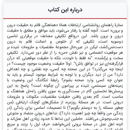
درباره این کتاب
ستارۀ راهنمای روانشناسیِ ارتباطات همانا «هماهنگی قائم به حقیقت درون
و برون» است: آنچه گفته یا رفتار می‌شود، باید موافق و مطابق با حقیقت
درون و برون باشد. این درواقع تکلیفی مضاعف در برقراری تناسبی
دوسویه است، تکلیفی که از خلوص و اصالت قائم به درون
دست‌نمی‌کشد، لیکن در عین‌حال مجموعۀ مقتضیات و ملزومات تنیده بر
هر موقعیت انضمامی و نیز نقش «من» را از نظر دور نمی‌دارد. تکلیفی
سخت و بَرکِشَنده: "نه فقط با خودت، بلکه با حقیقت موقعیتی که درآن
قرارگرفته‌ای نیز در توافق باش!". اولاً حقیقت وضعیت موجود چیست؟ در
اینجا چه می‌گذرد؟ در این صحنه چه کسی، چه نقشی و چه اهدافی
دارد؟ من از دید دیگران و با توجه به شرایط موجود کیستم و باید به
عنوان چه کسی وارد صحنه بشوم؟ رابطۀ تنگاتنگ این وضعیت با
زمینه‌های سیستمیِ تنیده بر پیرامون آن چگونه است؟ پاسخ به این
پرسش‌ها نخستین گام در سمت‌گیری به سوی یافتن راه‌حل هماهنگ و
مناسب است. گام بعدی یافتن حقیقتِ مقتضیات، مکنونات و ملزومات
درونی است: در هر مسئلۀ روزمره، از مشکل‌های کوچک ارتباطی (من
چطور مسئله را به دوستم بگویم؟) تا تصمیمات اساسی برای زندگی (در
زندگی من واقعاً چه چیز اهمیت دارد؟)، نداهای درونیِ متضاد و متنوعی
به جنب‌وجوش می‌افتند. حاملین این نداها تا حدود زیادی اهل عمل‌اند و
البته اهل عمل در صحنۀ برونی (می‌خواهند حرف اول را بزنند و سریع
اقدام کنند) و همین‌طور در صحنۀ درونی (در نقش روحیه‌دهندگان و