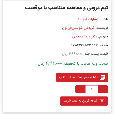
تیم درونی و مفاهمه متناسب با موقعیت
ناشر:
انتشارات ارجمند
نویسنده:
فریدِمَن شولتس‌فُن‌تون ‏
مترجم:
دکتر ویدا محمدی ‏
شابک: 9786222573447
قیمت پشت جلد:
4,660,000 ریال
قیمت وب سایت با تخفیف: 4,194,000 ریال
picture_as_pdf
مشاهده فهرست مطالب کتاب
-
+
اضافه کردن به سبد خرید