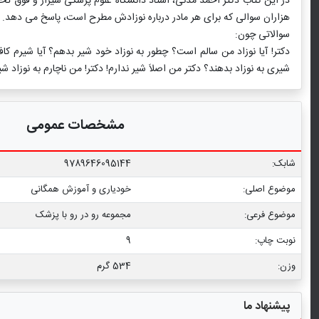
در این کتاب دکتر احمد مدنی، استاد دانشگاه علوم پزشکی شیراز و فوق تخصص 
هزاران سوالی که برای هر مادر درباره نوزادش مطرح است، پاسخ می دهد.
سوالاتی چون:
دکتر! آیا نوزاد من سالم است؟ چطور به نوزاد خود شیر بدهم؟ آیا شیرم کا
شیری به نوزاد بدهند؟ دکتر من اصلاَ شیر ندارم! دکتر! من ناچارم به نوزاد
مشخصات عمومی
شابک:
9789646095144
موضوع اصلی:
خودیاری و آموزش همگانی
موضوع فرعی:
مجموعه رو در رو با پزشک
نوبت چاپ:
9
وزن:
534 گرم
پیشنهاد ما