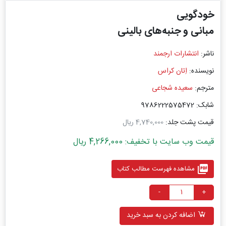
خودگویی
مبانی و جنبه‌های بالینی
ناشر:
انتشارات ارجمند
نویسنده:
اِتان کراس
مترجم:
سعیده شجاعی
شابک: 9786222575472
قیمت پشت جلد:
4,740,000 ریال
قیمت وب سایت با تخفیف: 4,266,000 ریال
picture_as_pdf
مشاهده فهرست مطالب کتاب
-
+
اضافه کردن به سبد خرید