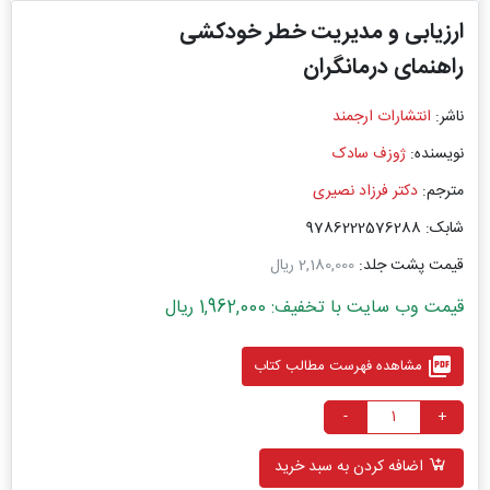
ارزیابی ‏و مدیریت خطر خودکشی
راهنمای درمانگران
ناشر:
انتشارات ارجمند
نویسنده:
ژوزف سادک
مترجم:
دکتر فرزاد نصیری
شابک: 9786222576288
قیمت پشت جلد:
2,180,000 ریال
قیمت وب سایت با تخفیف: 1,962,000 ریال
picture_as_pdf
مشاهده فهرست مطالب کتاب
-
+
اضافه کردن به سبد خرید