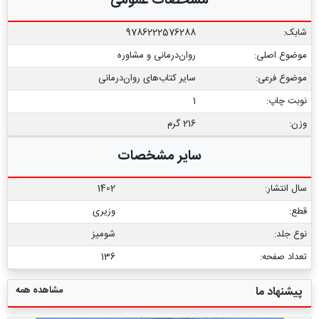
مشخصات عمومی
شابک:
9786222576288
موضوع اصلی:
روان‌درمانی و مشاوره
موضوع فرعی:
سایر کتاب‏‌های روان‌درمانی
نوبت چاپ:
1
وزن:
216 گرم
سایر مشخصات
سال انتشار:
1402
قطع:
وزیری
نوع جلد:
شومیز
تعداد صفحه:
136
مشاهده همه
پیشنهاد ما