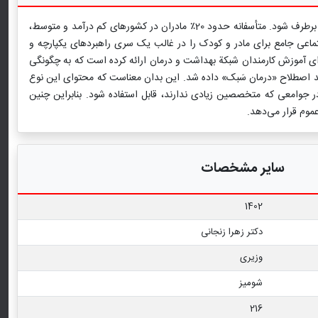
زنان در سراسر جهان مستحق برخورداری از سلامتی برابر هستند. وقتی خانم‌ها مادر می‌شوند نیازهای بهداشتی آنها باید در همۀ جنبه‌ها مورد توجه قرار گیرد و برطرف شود. متأسفانه حدود 20٪ مادران در کشورهای کم درآمد و متوسط،
ند. این آمار تقریباً دو برابر کشورهای توسعه یافته است. سازمان جهانی بهداشت در سال 2013، مراقبت‌های اجتماعی جامع برای مادر و کودک را در غالب یک سری راهبردهای یکپارچه و
ای آموزش کارمندان شبکة بهداشت و درمان ارائه کرده است که به چگونگی
د اصطلاح «درمان سَبک» داده شد. این بدان معناست که محتوای این نوع
 در جوامعی که متخصصین زیادی ندارند، قابل استفاده شود. بنابراین چنین
موم قرار می‌دهد.
سایر مشخصات
1402
دکتر زهرا زنجانی
وزیری
شومیز
216