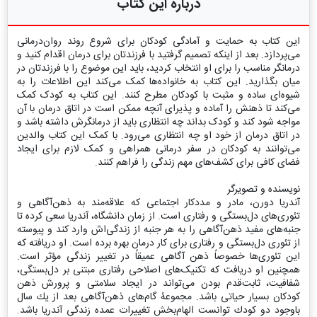
درباره این کتاب
این کتاب به حمایت و آمادگی کودکان برای شروع روند روان‌درمانی
می‌پردازد. بعد از اینکه تصمیم گرفتید با فرزندتان برای درمان اقدام کنید و
درمانگر مناسب را برای او انتخاب کردید، باید این موضوع را با فرزندتان در
میان بگذارید. این کتاب به خانواده‌ها کمک می‌کند این اطلاعات را به
شیوه‌ای ساده و مثبت با کودکان مطرح کنند. این کتاب به کودک کمک
می‌کند تا ذهنش را آماده و پذیرای آنچه ممکن است در اتاق درمان با آن
مواجه شود کند و کودک بداند چه انتظاری باید از درمانگرش داشته باشد و
در اتاق درمان از خود او چه انتظاری می‌رود. با کمک این کتاب والدین
می‌توانند به کودکان در سفر درمانی همراهی و کمک لازم برای ایجاد
فضای کافی برای کشف‌های مهم زندگی را فراهم کنند.
نویسنده و تصویرگر
آندریا دورن، مادر و مددكار اجتماعی كه علاقه‌مند به ذهن‌آگاهی و
تئوری‌های دل‌بستگی و رفتاری است. از زمان دانشگاه، آندریا سعی كرده تا
جنبه‌های مفید ذهن‌آگاهی را به هر جنبه از زندگی‌اش وارد كند و پیوسته
از تئوری دل‌بستگی و رفتاری برای كار درمان بهره برده است. او دریافته كه
این تئوری‌ها خصوصاً ذهن آگاهی عمیقاً در تغییر زندگی مؤثر است.
همچنین او دریافت كه تکنیک‌های اصلاحی رفتاری مبتنی بر دل‌بستگی،
شفافیت، ثابت‌قدم بودن می‌تواند در ایجاد سلامتی و پرورش ذهن
كودكان بسیار حیاتی باشد. مجموعۀ گام‌های ذهن‌آگاهی بعد از یك سال
باوجود دو كودك توانست الهام‌بخش تغییرات عمده زندگی آندریا باشد.