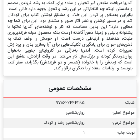
آندریا دریافت منابعی غیر تخیلی و ساده برای كمك به رشد فرزندی مصمم
و دانستن اینكه چه انتظاراتی در این رشد و تحول وجود دارد خالی است.
بنابراین به‌منظور پر كردن این خلاء او مشتاق نوشتن كتاب برای كودكان
شد و در مسیر نوشتن و نشر آثار صبور و مشتاق بود. این برای شما چه
معنایی دارد؟ این بدین معناست كه كار و نوشته‌های آندریا نه‌تنها با
پشتوانۀ بالینی و زمینۀ ذهن‌آگاهانه اوست بلكه محصول سبك فرزند‌پروری
مثبت، هدفمند و ارتباطی درست است. او خودش را وقف كمك به
ذهن‌های جوان برای یادگیری تکنیک‌هایی برای آرام‌سازی بدن و پردازش
تغییرات كرده است. آندریا به‌تازگی در كارولینای جنوبی به‌عنوان
روان‌درمانگر كودك و بزرگ‌سال كار می‌کند. در وقت آزادش، عاشق این
است كه زمانش را با خانواده (همسر و دو فرزندش) بگذراند، سفر كند،
بنویسد و ارتباطات معنادار با دیگران برقرار كند.
مشخصات عمومی
شابک:
9786224441195
موضوع اصلی:
روان‌شناسی
موضوع فرعی:
روان‏‌شناسی رشد و کودک
نوبت چاپ:
1