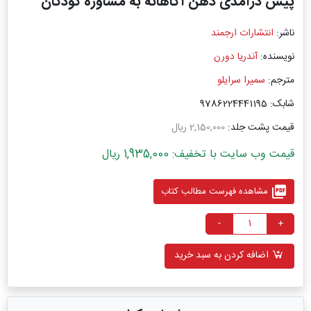
پیش درآمدی ذهن آگاهانه به مشاوره کودکان
ناشر:
انتشارات ارجمند
نویسنده:
آندریا دورن
مترجم:
سمیرا سرایلو
شابک: 9786224441195
قیمت پشت جلد:
2,150,000 ریال
قیمت وب سایت با تخفیف: 1,935,000 ریال
picture_as_pdf
مشاهده فهرست مطالب کتاب
-
+
اضافه کردن به سبد خرید