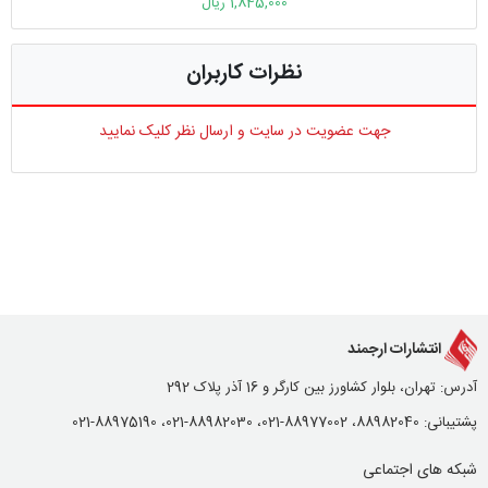
1,845,000 ریال
نظرات کاربران
جهت عضویت در سایت و ارسال نظر کلیک نمایید
انتشارات ارجمند
آدرس: تهران، بلوار کشاورز بین کارگر و 16 آذر پلاک 292
پشتیبانی: 88982040، 88977002-021، 88982030-021، 88975190-021
شبکه های اجتماعی