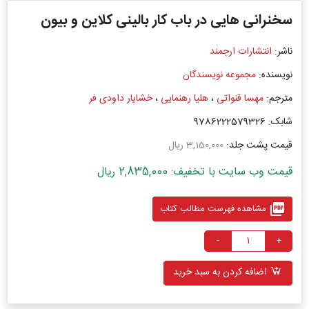
سخنرانی ‌هایی در باب کار بالینی کلاین و بیون
ناشر:
انتشارات ارجمند
نویسنده:
مجموعه نویسندگان
مترجم:
مهسا قنواتی
،
هلیا رهنمایی
،
خشایار داودی فر
شابک: 9786222579326
قیمت پشت جلد:
3,150,000 ریال
قیمت وب سایت با تخفیف: 2,835,000 ریال
picture_as_pdf
مشاهده فهرست مطالب کتاب
-
+
اضافه کردن به سبد خرید