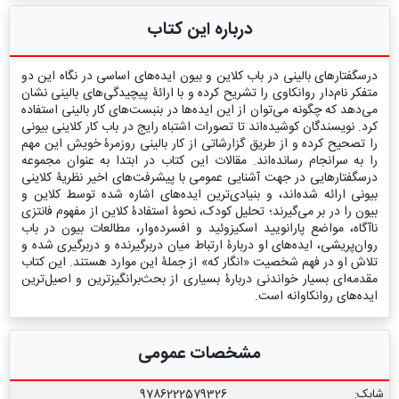
درباره این کتاب
درسگفتارهای بالینی در باب کلاین و بیون ایده‌های اساسی در نگاه این دو
متفکر نام‌دار روانکاوی را تشریح کرده و با ارائۀ پیچیدگی‌های بالینی نشان
می‌دهد که چگونه می‌توان از این ایده‌ها در بنبست‌های کار بالینی استفاده
کرد. نویسندگان کوشیده‌اند تا تصورات اشتباه رایج در باب کار کلاینی بیونی
را تصحیح کرده و از طریق گزارشاتی از کار بالینی روزمرۀ خویش این مهم
را به سرانجام رسانده‌اند. مقالات این کتاب در ابتدا به عنوان مجموعه
درسگفتارهایی در جهت آشنایی عمومی با پیشرفت‌های اخیر نظریۀ کلاینی
بیونی ارائه شده‌اند، و بنیادی‌ترین ایده‌های اشاره شده توسط کلاین و
بیون را در بر می‌گیرند؛ تحلیل کودک، نحوۀ استفادۀ کلاین از مفهوم فانتزی
ناآگاه، مواضع پارانویید اسکیزوئید و افسرده‌وار، مطالعات بیون در باب
روان‌پریشی، ایده‌های او دربارۀ ارتباط میان دربرگیرنده و دربرگیری شده و
تلاش او در فهم شخصیت «انگار که» از جملۀ این موارد هستند. این کتاب
مقدمه‌ای بسیار خواندنی دربارۀ بسیاری از بحث‌برانگیزترین و اصیل‌ترین
ایده‌های روانکاوانه است.
مشخصات عمومی
شابک:
9786222579326