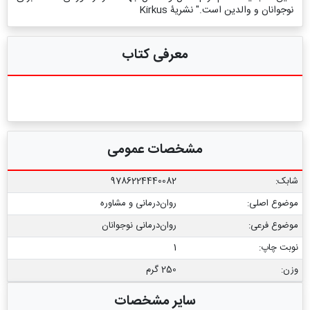
نوجوانان و والدین است." نشریۀ Kirkus
معرفی کتاب
مشخصات عمومی
شابک:
9786224440082
موضوع اصلی:
روان‌درمانی و مشاوره
موضوع فرعی:
روان‌درمانی نوجوانان
نوبت چاپ:
1
وزن:
250 گرم
سایر مشخصات