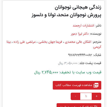
زندگی هیجانی نوجوانان
پرورش نوجوانان متحد، توانا و دلسوز
ناشر:
انتشارات ارجمند
نویسنده:
دکتر لیزا دِمور
مترجم:
اشکان عالی محمدی
،
فریما جهان بخشی
،
مرتضی علی زاده
،
بیتا
کریمی
شابک: 9786224440082
قیمت پشت جلد:
3,050,000 ریال
قیمت وب سایت با تخفیف: 2,745,000 ریال
picture_as_pdf
مشاهده فهرست مطالب کتاب
-
+