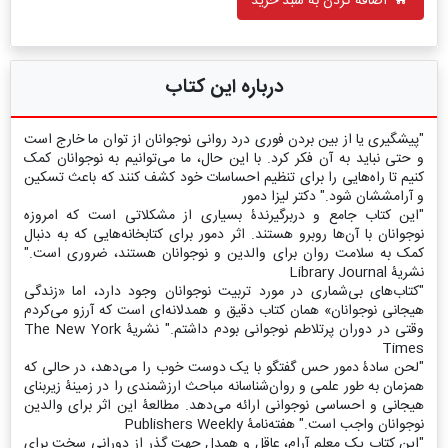
اضافه کردن به سبد خرید
درباره این کتاب
"پیشگیری یا از بین بردن فوری درد روانی نوجوانان از توان ما خارج است
و حتی نباید به آن فکر کرد. با این حال، ما می‌توانیم به نوجوانان کمک
کنیم تا راه‌هایی را برای تنظیم احساسات خود کشف کنند که باعث تسکین
و آرامششان شود." دکتر لیزا دمور
"این کتاب جامع و دربرگیرندۀ بسیاری از مشکلاتی است که امروزه
نوجوانان با آن‌ها روبرو هستند. اثر دمور برای کتابخانه‌هایی که به دنبال
کمک به سلامت روان برای والدین و نوجوانان هستند، ضروری است."
نشریۀ Library Journal
"کتاب‌های بی‌شماری در مورد تربیت نوجوانان وجود دارد، اما «زندگی
هیجانی نوجوانان» همان کتاب دقیق و همدلانه‌ای است که آرزو می‌کردم
وقتی در دوران پرتلاطم نوجوانی بودم داشتم." نشریۀ The New York
Times
"لحن سادۀ دمور حس گفتگو با یک دوست خوب را می‌دهد، در حالی که
همزمان به طور علمی و روان‌شناسانه مباحث ارزشمندی را در زمینۀ زیربنای
هیجانی و احساسی نوجوانی ارائه می‌دهد. مطالعۀ این اثر برای والدین
نوجوانان واجب است." هفته‌نامۀ Publishers Weekly
"این کتاب یک معلم آرام، عاقل و همدل جهت گذر از دورانی سخت برای