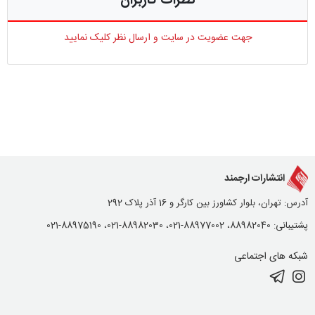
نظرات کاربران
جهت عضویت در سایت و ارسال نظر کلیک نمایید
انتشارات ارجمند
آدرس: تهران، بلوار کشاورز بین کارگر و 16 آذر پلاک 292
پشتیبانی: 88982040، 88977002-021، 88982030-021، 88975190-021
شبکه های اجتماعی