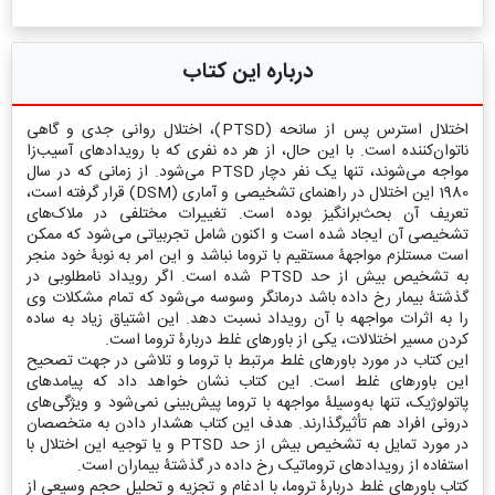
درباره این کتاب
اختلال استرس پس از سانحه (PTSD)، اختلال روانی جدی و گاهی
ناتوان‌کننده است. با این حال، از هر ده نفری که با رویدادهای آسیب‌زا
مواجه می‌شوند، تنها یک نفر دچار PTSD می‌شود. از زمانی که در سال
1980 این اختلال در راهنمای تشخیصی و آماری (DSM) قرار گرفته است،
تعریف آن بحث‌برانگیز بوده است. تغییرات مختلفی در ملاک‌های
تشخیصی آن ایجاد شده است و اکنون شامل تجربیاتی می‌شود که ممکن
است مستلزم مواجهۀ مستقیم با تروما نباشد و این امر به نوبۀ خود منجر
به تشخیص بیش از حد PTSD شده است. اگر رویداد نامطلوبی در
گذشتۀ بیمار رخ داده باشد درمانگر وسوسه می‌شود که تمام مشکلات وی
را به اثرات مواجهه با آن رویداد نسبت دهد. این اشتیاق زیاد به ساده
کردن مسیر اختلالات، یکی از باورهای غلط دربارۀ تروما است.
این کتاب در مورد باورهای غلط مرتبط با تروما و تلاشی در جهت تصحیح
این باورهای غلط است. این کتاب نشان خواهد داد که پیامدهای
پاتولوژیک، تنها به‌وسیلۀ مواجهه با تروما پیش‌بینی نمی‌شود و ویژگی‌های
درونی افراد هم تأثیرگذارند. هدف این کتاب هشدار دادن به متخصصان
در مورد تمایل به تشخیص بیش از حد PTSD و یا توجیه این اختلال با
استفاده از رویدادهای تروماتیک رخ داده در گذشتۀ بیماران است.
کتاب باورهای غلط دربارۀ تروما، با ادغام و تجزیه و تحلیل حجم وسیعی از