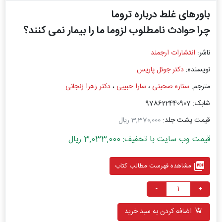
باورهای غلط درباره تروما
چرا حوادث نامطلوب لزوما ما را بیمار نمی کنند؟
ناشر:
انتشارات ارجمند
نویسنده:
دکتر جوئل پاریس
مترجم:
ستاره صحبتی
،
سارا حبیبی
،
دکتر زهرا زنجانی
شابک: 978622440907
قیمت پشت جلد:
3,370,000 ریال
قیمت وب سایت با تخفیف: 3,033,000 ریال
picture_as_pdf
مشاهده فهرست مطالب کتاب
-
+
اضافه کردن به سبد خرید