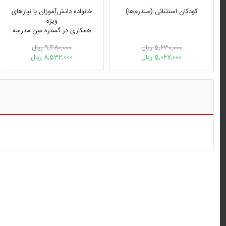
کودکان استثنائی (سندرم‌ها)
خانواده دانش‌آموزان با نیازهای
ویژه
همکاری در گستره سن مدرسه
5,630,000 ریال
9,480,000 ریال
5,067,000 ریال
8,532,000 ریال