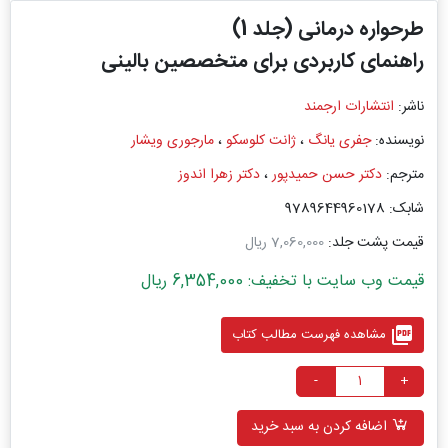
طرحواره درمانی (جلد 1)
راهنمای کاربردی برای متخصصین بالینی
ناشر:
انتشارات ارجمند
نویسنده:
جفری یانگ
،
ژانت کلوسکو
،
مارجوری ویشار
مترجم:
دکتر حسن حمید‌پور
،
دکتر زهرا اندوز
شابک: 9789644960178
قیمت پشت جلد:
7,060,000 ریال
قیمت وب سایت با تخفیف: 6,354,000 ریال
picture_as_pdf
مشاهده فهرست مطالب کتاب
-
+
اضافه کردن به سبد خرید