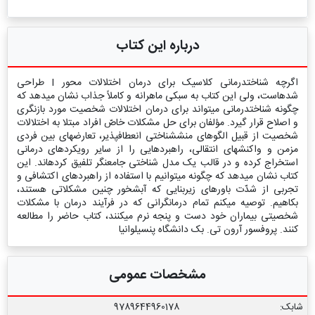
درباره این کتاب
اگرچه شناخت‏درمانی کلاسیک برای درمان اختلالات محور I طراحی
شده‏است، ولی این کتاب به سبکی ماهرانه و کاملاً جذاب نشان می‏دهد که
چگونه شناخت‏درمانی می‏تواند برای درمان اختلالات شخصیت مورد بازنگری
و اصلاح قرار گیرد. مؤلفان برای حل مشکلات خاصّ افراد مبتلا به اختلالات
شخصیت از قبیل الگوهای منش‏شناختی انعطاف‏پذیر، تعارض‏های بین فردی
مزمن و واکنش‏های انتقالی، راهبردهایی را از سایر رویکردهای درمانی
استخراج کرده و در قالب یک مدل شناختی جامع‏نگر تلفیق کرده‏اند. این
کتاب نشان می‏دهد که چگونه می‏توانیم با استفاده از راهبردهای اکتشافی و
تجربی از شدّت باورهای زیربنایی که آبشخور چنین مشکلاتی هستند،
بکاهیم. توصیه می‏کنم تمام درمانگرانی که در فرآیند درمان با مشکلات
شخصیتی بیماران خود دست و پنجه نرم می‏کنند، کتاب حاضر را مطالعه
کنند. پروفسور آرون تی. بک دانشگاه پنسیلوانیا
مشخصات عمومی
شابک:
9789644960178