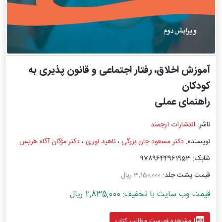
آموزش اخلاق، رفتار اجتماعی و قانون پذیری به
کودکان
راهنمای عملی
ناشر:
انتشارات ارجمند
نویسنده:
دکتر مسعود جان بزرگی
،
ناهید نوری
،
دکتر مژگان آگاه هریس
شابک: 9789644961953
قیمت پشت جلد:
3,150,000 ریال
قیمت وب سایت با تخفیف: 2,835,000 ریال
picture_as_pdf
مشاهده فهرست مطالب کتاب