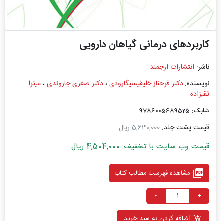
کاربردهای درمانی گیاهان دارویی
ناشر:
انتشارات ارجمند
نویسنده:
دکتر فرحناز خلیقیسیگارودی
،
دکتر صغری جاروندی
،
میترا
تقیزاده
شابک: 9786005689525
قیمت پشت جلد:
5,630,000 ریال
قیمت وب سایت با تخفیف: 4,504,000 ریال
picture_as_pdf
مشاهده فهرست مطالب کتاب
-
+
اضافه کردن به سبد خرید