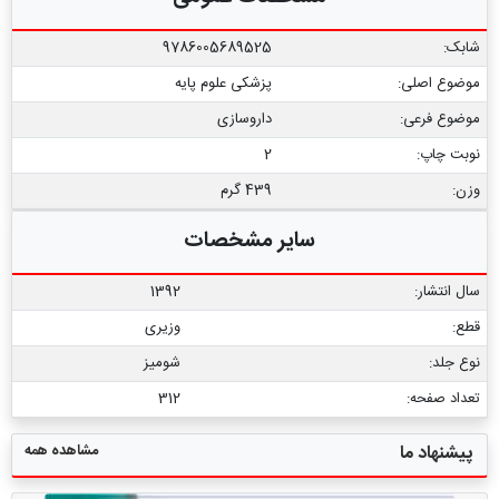
شابک:
9786005689525
موضوع اصلی:
پزشکی علوم پایه
موضوع فرعی:
داروسازی
نوبت چاپ:
2
وزن:
439 گرم
سایر مشخصات
سال انتشار:
1392
قطع:
وزیری
نوع جلد:
شومیز
تعداد صفحه:
312
مشاهده همه
پیشنهاد ما