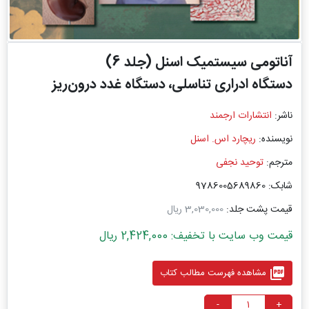
آناتومی سیستمیک اسنل (جلد 6)
دستگاه ادراری تناسلی، دستگاه غدد درون‌ریز
ناشر:
انتشارات ارجمند
نویسنده:
ریچارد اس. اسنل
مترجم:
توحید نجفی
شابک: 9786005689860
قیمت پشت جلد:
3,030,000 ریال
قیمت وب سایت با تخفیف: 2,424,000 ریال
picture_as_pdf
مشاهده فهرست مطالب کتاب
-
+