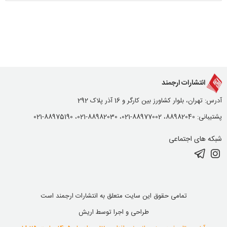
انتشارات ارجمند
آدرس: تهران، بلوار کشاورز بین کارگر و 16 آذر پلاک 292
پشتیبانی: 88982040، 88977002-021، 88982030-021، 88975190-021
شبکه های اجتماعی
تمامی حقوق این سایت متعلق به انتشارات ارجمند است
طراحی و اجرا توسط
اریش