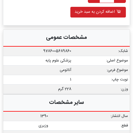
اضافه کردن به سبد خرید
مشخصات عمومی
شابک:
9786005689860
موضوع اصلی:
پزشکی علوم پایه
موضوع فرعی:
آناتومی
نوبت چاپ:
1
وزن:
228 گرم
سایر مشخصات
سال انتشار:
1390
قطع:
وزیری