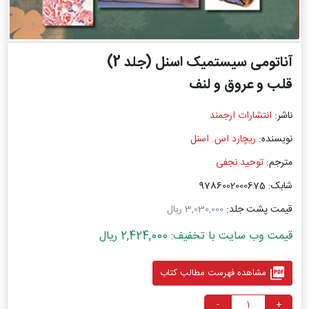
آناتومی سیستمیک اسنل (جلد 2)
قلب و عروق و لنف
ناشر:
انتشارات ارجمند
نویسنده:
ریچارد اس. اسنل
مترجم:
توحید نجفی
شابک: 9786002000675
قیمت پشت جلد:
3,030,000 ریال
قیمت وب سایت با تخفیف: 2,424,000 ریال
picture_as_pdf
مشاهده فهرست مطالب کتاب
-
+