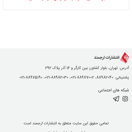
انتشارات ارجمند
آدرس: تهران، بلوار کشاورز بین کارگر و 16 آذر پلاک 292
پشتیبانی: 88982040، 88977002-021، 88982030-021، 88975190-021
شبکه های اجتماعی
تمامی حقوق این سایت متعلق به انتشارات ارجمند است