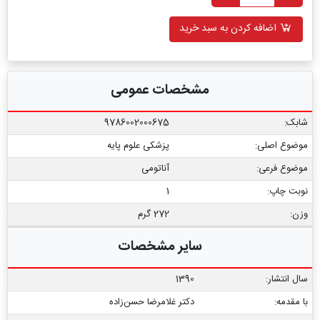
اضافه کردن به سبد خرید
مشخصات عمومی
شابک:
9786002000675
موضوع اصلی:
پزشکی علوم پایه
موضوع فرعی:
آناتومی
نوبت چاپ:
1
وزن:
272 گرم
سایر مشخصات
سال انتشار:
1390
با مقدمه:
دکتر غلامرضا حسن‌زاده