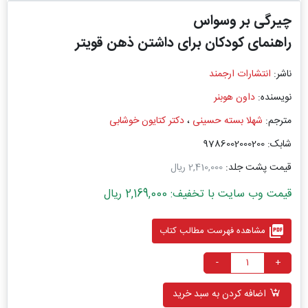
چیرگی بر وسواس
راهنمای کودکان برای داشتن ذهن قویتر
ناشر:
انتشارات ارجمند
نویسنده:
داون هوبنر
مترجم:
شهلا بسته حسینی
،
دکتر کتایون خوشابی
شابک: 9786002000200
قیمت پشت جلد:
2,410,000 ریال
قیمت وب سایت با تخفیف: 2,169,000 ریال
picture_as_pdf
مشاهده فهرست مطالب کتاب
-
+
اضافه کردن به سبد خرید