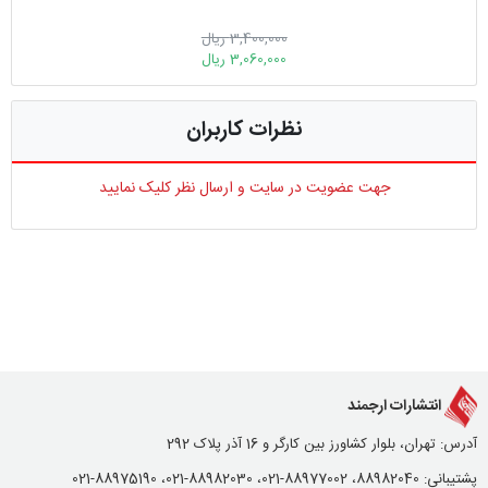
3,400,000 ریال
3,060,000 ریال
نظرات کاربران
جهت عضویت در سایت و ارسال نظر کلیک نمایید
انتشارات ارجمند
آدرس: تهران، بلوار کشاورز بین کارگر و 16 آذر پلاک 292
پشتیبانی: 88982040، 88977002-021، 88982030-021، 88975190-021