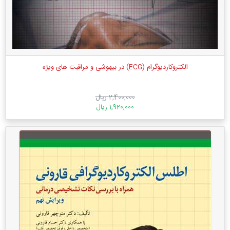
الکتروکاردیوگرام (ECG) در بیهوشی و مراقبت های ویژه
2,400,000 ریال
1,920,000 ریال