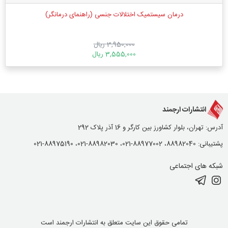
درمان سیستمیک اختلالات جنسی (راهنمای درمانگر)
3,950,000 ریال
3,555,000 ریال
انتشارات ارجمند
آدرس: تهران، بلوار کشاورز بین کارگر و 16 آذر پلاک 292
پشتیبانی: 88982040، 88977002-021، 88982030-021، 88975190-021
شبکه های اجتماعی
تمامی حقوق این سایت متعلق به انتشارات ارجمند است