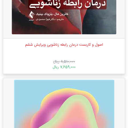
اصول و کاربست درمان رابطه زناشویی ویرایش ششم
8,510,000 ریال
7,659,000 ریال