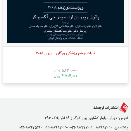
کلیات چشم پزشکی ووگان - ازبری 2018
5,630,000 ریال
4,504,000 ریال
انتشارات ارجمند
آدرس: تهران، بلوار کشاورز بین کارگر و 16 آذر پلاک 292
پشتیبانی: 88982040، 88977002-021، 88982030-021، 88975190-021