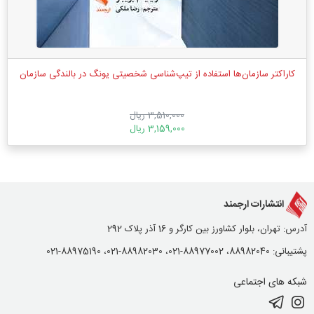
کاراکتر سازمان‌ها استفاده از تیپ‌شناسی شخصیتی یونگ در ‏بالندگی سازمان‌‏
3,510,000 ریال
3,159,000 ریال
انتشارات ارجمند
آدرس: تهران، بلوار کشاورز بین کارگر و 16 آذر پلاک 292
پشتیبانی: 88982040، 88977002-021، 88982030-021، 88975190-021
شبکه های اجتماعی