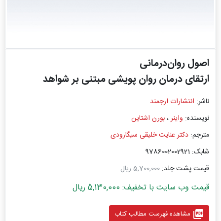
اصول روان‌درمانی
ارتقای درمان روان پویشی مبتنی بر شواهد
ناشر:
انتشارات ارجمند
نویسنده:
واینر
،
بورن اشتاین
مترجم:
دکتر عنایت خلیقی سیگارودی
شابک: 9786002002921
قیمت پشت جلد:
5,700,000 ریال
قیمت وب سایت با تخفیف: 5,130,000 ریال
picture_as_pdf
مشاهده فهرست مطالب کتاب