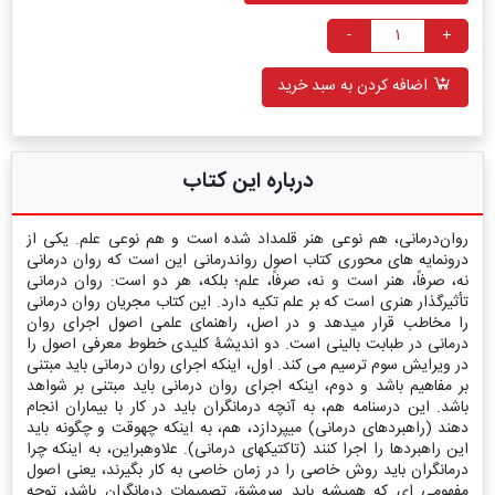
-
+
اضافه کردن به سبد خرید
درباره این کتاب
روان‌درمانی، هم نوعی هنر قلمداد شده است و هم نوعی علم. یکی از
درون‏مایه‏ های محوری کتاب اصول روان‏درمانی این است که روان‌ درمانی
نه، صرفاً، هنر است و نه، صرفاً، علم؛ بلکه، هر دو است: روان‏ درمانی
تأثیرگذار هنری است که بر علم تکیه دارد. این کتاب مجریان روان‏ درمانی
را مخاطب قرار می‏دهد و در اصل، راهنمای علمی اصول اجرای روان‏
درمانی در طبابت بالینی است. دو اندیشۀ کلیدی خطوط معرفی اصول را
در ویرایش سوم ترسیم می ‏کند. اول، اینکه اجرای روان ‏درمانی باید مبتنی
بر مفاهیم باشد و دوم، اینکه اجرای روان‏ درمانی باید مبتنی بر شواهد
باشد. این درسنامه هم، به آنچه درمانگران باید در کار با بیماران انجام
دهند (راهبردهای درمانی) می‏پردازد، هم، به اینکه چه‏وقت و چگونه باید
این راهبردها را اجرا کنند (تاکتیک‏های درمانی). علاوه‏بر‏این، به اینکه چرا
درمانگران باید روش خاصی را در زمان خاصی به کار بگیرند، یعنی اصول
مفهومی‏ ای که همیشه باید سرمشق تصمیمات درمانگران باشد، توجه