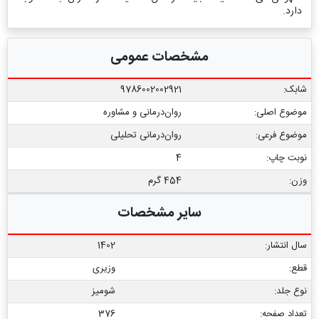
دارد.
مشخصات عمومی
شابک:
9786002002921
موضوع اصلی:
روان‌درمانی و مشاوره
موضوع فرعی:
روان‏‌درمانی تحلیلی
نوبت چاپ:
4
وزن:
454 گرم
سایر مشخصات
سال انتشار:
1402
قطع:
وزیری
نوع جلد:
شومیز
تعداد صفحه:
376