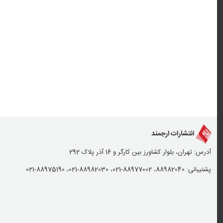
انتشارات ارجمند
آدرس: تهران، بلوار کشاورز بین کارگر و 16 آذر پلاک 292
پشتیبانی: 88982040، 88977002-021، 88982030-021، 88975190-021