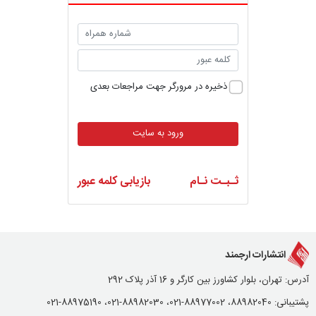
ذخیره در مرورگر جهت مراجعات بعدی
ورود به سایت
ثـبـت نـام
بازیابی کلمه عبور
انتشارات ارجمند
آدرس: تهران، بلوار کشاورز بین کارگر و 16 آذر پلاک 292
پشتیبانی: 88982040، 88977002-021، 88982030-021، 88975190-021