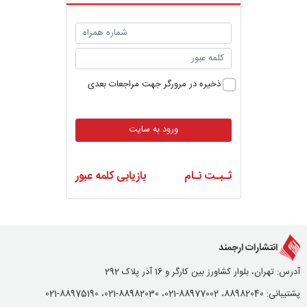
ذخیره در مرورگر جهت مراجعات بعدی
ورود به سایت
ثـبـت نـام
بازیابی کلمه عبور
انتشارات ارجمند
آدرس: تهران، بلوار کشاورز بین کارگر و 16 آذر پلاک 292
پشتیبانی: 88982040، 88977002-021، 88982030-021، 88975190-021