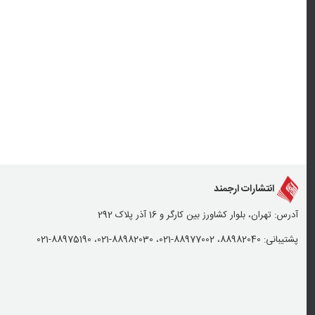
انتشارات ارجمند
آدرس: تهران، بلوار کشاورز بین کارگر و 16 آذر پلاک 292
پشتیبانی: 88982040، 88977002-021، 88982030-021، 88975190-021