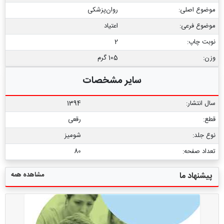
موضوع اصلی:
روان‌پزشکی
موضوع فرعی:
اعتیاد
نوبت چاپ:
2
وزن:
105 گرم
سایر مشخصات
سال انتشار:
1394
قطع:
رقعی
نوع جلد:
شومیز
تعداد صفحه:
80
مشاهده همه
پیشنهاد ما