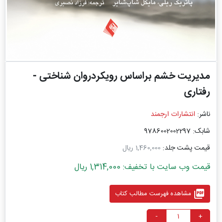
مدیریت خشم براساس رویکردروان شناختی -
رفتاری
ناشر:
انتشارات ارجمند
شابک: 9786002002297
قیمت پشت جلد:
1,460,000 ریال
قیمت وب سایت با تخفیف: 1,314,000 ریال
picture_as_pdf
مشاهده فهرست مطالب کتاب
-
+