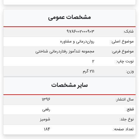
مشخصات عمومی
شابک:
9786002000903
موضوع اصلی:
روان‌درمانی و مشاوره
موضوع فرعی:
مجموعه تندآموز رفتاردرمانی شناختی
نوبت چاپ:
2
وزن:
211 گرم
سایر مشخصات
سال انتشار:
1396
قطع:
رقعی
نوع جلد:
شومیز
تعداد صفحه:
184