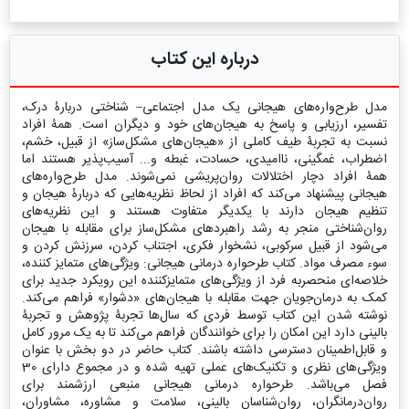
درباره این کتاب
مدل طرح‌واره‌های هیجانی یک مدل اجتماعی– شناختی دربارۀ درک،
تفسیر، ارزیابی و پاسخ به هیجان‌های خود و دیگران است. همۀ افراد
نسبت به تجربۀ طیف کاملی از «هیجان‌های مشکل‌ساز» از قبیل، خشم،
اضطراب، غمگینی، ناامیدی، حسادت، غبطه و... آسیب‌پذیر هستند اما
همۀ افراد دچار اختلالات روان‌پریشی نمی‌شوند. مدل طرح‌واره‌های
هیجانی پیشنهاد می‌کند که افراد از لحاظ نظریه‌هایی که دربارۀ هیجان‌ و
تنظیم هیجان دارند با یکدیگر متفاوت هستند و این نظریه‌های
روان‌شناختی منجر به رشد راهبردهای مشکل‌ساز برای مقابله با هیجان
می‌شود از قبیل سرکوبی، نشخوار فکری، اجتناب کردن، سرزنش کردن و
سوء مصرف مواد. کتاب طرحواره درمانی هیجانی: ویژگی‌های متمایز کننده،
خلاصه‌ای منحصربه فرد از ویژگی‌های متمایزکننده این رویکرد جدید برای
کمک به درمان‌جویان جهت مقابله با هیجان‌های «دشوار» فراهم می‌کند.
نوشته شدن این کتاب توسط فردی که سال‌ها تجربۀ پژوهش و تجربۀ
بالینی دارد این امکان را برای خوانندگان فراهم می‌کند تا به یک مرور کامل
و قابل‌اطمینان دسترسی داشته باشند. کتاب‌ حاضر در دو بخش با عنوان
ویژگی‌های نظری و تکنیک‌های عملی تهیه شده و در مجموع دارای 30
فصل می‌باشد. طرحواره درمانی هیجانی منبعی ارزشمند برای
روان‌درمانگران، روان‌شناسان بالینی، سلامت و مشاوره، مشاوران،