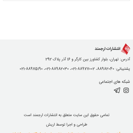
انتشارات ارجمند
آدرس: تهران، بلوار کشاورز بین کارگر و 16 آذر پلاک 292
پشتیبانی: 88982040، 88977002-021، 88982030-021، 88975190-021
شبکه های اجتماعی
تمامی حقوق این سایت متعلق به انتشارات ارجمند است
طراحی و اجرا توسط
اریش