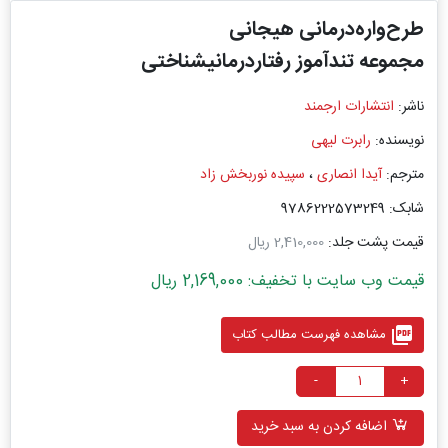
طرح‌واره‌درمانی هیجانی
مجموعه تند‌آموز رفتاردرمانیشناختی
ناشر:
انتشارات ارجمند
نویسنده:
رابرت لیهی
مترجم:
آیدا انصاری
،
سپیده نوربخش زاد
شابک: 9786222573249
قیمت پشت جلد:
2,410,000 ریال
قیمت وب سایت با تخفیف: 2,169,000 ریال
picture_as_pdf
مشاهده فهرست مطالب کتاب
-
+
اضافه کردن به سبد خرید