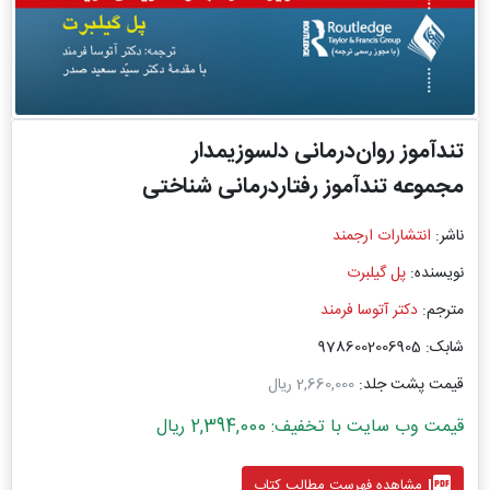
تندآموز روان‌درمانی دلسوزیمدار
مجموعه تندآموز رفتاردرمانی شناختی
ناشر:
انتشارات ارجمند
نویسنده:
پل گیلبرت
مترجم:
دکتر آتوسا فرمند
شابک: 9786002006905
قیمت پشت جلد:
2,660,000 ریال
قیمت وب سایت با تخفیف: 2,394,000 ریال
picture_as_pdf
مشاهده فهرست مطالب کتاب