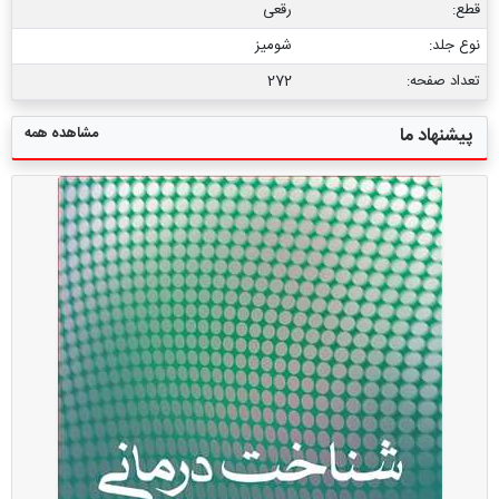
قطع:
رقعی
نوع جلد:
شومیز
تعداد صفحه:
272
مشاهده همه
پیشنهاد ما