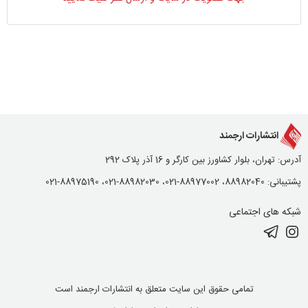
انتشارات ارجمند
آدرس: تهران، بلوار کشاورز بین کارگر و 16 آذر پلاک 292
پشتیبانی: 88982040، 88977002-021، 88982030-021، 88975190-021
شبکه های اجتماعی
تمامی حقوق این سایت متعلق به انتشارات ارجمند است