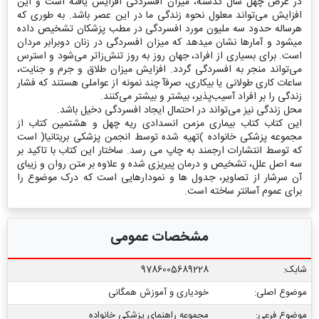
در عرض چهل سال گذشته، میزان افسردگى افزایش یافته است و این
افزایش مى‌تواند معلول نحوه زندگى ما در این عصر باشد. به طوری که
هرساله حدود سه ملیون مورد افسردگی در مطب پزشکان تشخیص داده
می‏شود و آمارها نشان می‏دهد که میزان افسردگی در زنان دوبرابر مردان
است. براى بسیارى از افراد، جهان روز به روز تنش‌زاتر مى‌شود و استرس
مى‌تواند منجر به افسردگى گردد. افزایش میزان طلاق و جرم و جنایت،
ساعات کارى طولانى یا بیکارى، صرفآ چند نمونه از عواملى هستند که فشار
زندگى را بر افراد آسیب‌پذیر، بیشتر و بیشتر مى‌کنند.
محل زندگى نیز مى‌تواند در احتمال ایجاد افسردگى دخیل باشد.
این کتاب کتاب بیماری مزمن انسدادی ریه چهل و هشتمین کتاب از
مجموعه پزشکی خانواده )تهیه شده توسط انجمن پزشکی بریتانیا( است
که توسط انتشارات ارجمند به چاپ می رسد. ساختار این کتاب با تاکید بر
سه اصل علل، تشخیص و درمان پیریزی شده و علاوه بر متن روان و زیبای
آن سرشار از تصاویر، جدول ها و نمودارهایی است که درک موضوع را
برای عموم آسانتر ساخته است.
مشخصات عمومی
شابک:
9786005689228
موضوع اصلی:
خودیاری و آموزش همگانی
موضوع فرعی:
مجموعه راهنمای پزشکی خانواده