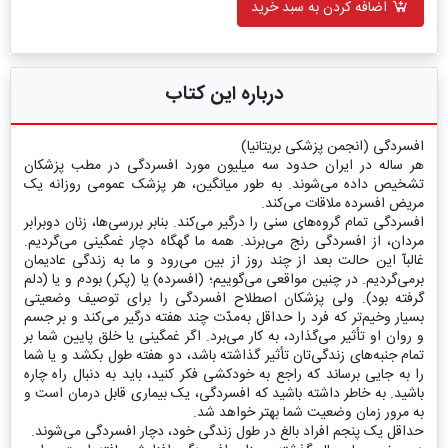
اضافه کردن به سبد خرید
درباره این کتاب
افسردگی (انجمن پزشکی بریتانیا)
هر ساله در ایران حدود سه میلیون مورد افسردگى در مطب پزشکان
تشخیص داده مى‌شوند. به طور میانگین، هر پزشک عمومى روزانه یک
مریض افسرده ملاقات مى‌کند.
افسردگى تمام گروه‌هاى سنى را درگیر مى‌کند. بنابر بررسى‌ها، زنان دوبرابر
مردان، از افسردگى رنج مى‌برند. همه ما گهگاه دچار غمگینى مى‌گردیم.
غالبآ این حالت بعد از چند روز از بین مى‌رود و ما به زندگى عادیمان
برمى‌گردیم. در چنین مواقعى مى‌گوییم؛ (افسرده) یا (پکر) بودم و یا (دلم
گرفته بود). ولی پزشکان اصطلاح افسردگى را براى توصیف وضعیتى
بسیار وخیم‌تر که فرد را حداقل به‌مدّت چند هفته درگیر مى‌کند و بر جسم
و روان او تأثیر مى‌گذارد، به کار مى‌برد. اگر غمگینى یا خلق پایین شما بر
تمام جنبه‌هاى زندگى‌تان تأثیر گذاشته باشد، دو هفته طول بکشد و یا شما
را به جایى برساند که راجع به خودکشى فکر کنید، باید به دنبال راه چاره
باشید. به خاطر داشته باشید که افسردگى، یک بیمارى قابل درمان است و
به مرور زمان وضعیت شما بهتر خواهد شد.
حداقل یک پنجم افراد بالغ در طول زندگى خود، دچار افسردگى مى‌شوند.