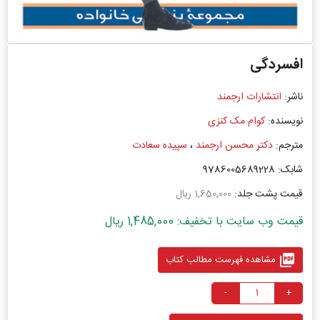
افسردگی
ناشر:
انتشارات ارجمند
نویسنده:
کوام مک کنزی
مترجم:
دکتر محسن ارجمند
،
سپیده سعادت
شابک: 9786005689228
قیمت پشت جلد:
1,650,000 ریال
قیمت وب سایت با تخفیف: 1,485,000 ریال
picture_as_pdf
مشاهده فهرست مطالب کتاب
-
+