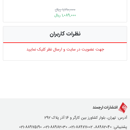
1,210,000 ریال
1,089,000 ریال
نظرات کاربران
جهت عضویت در سایت و ارسال نظر کلیک نمایید
انتشارات ارجمند
آدرس: تهران، بلوار کشاورز بین کارگر و 16 آذر پلاک 292
پشتیبانی: 88982040، 88977002-021، 88982030-021، 88975190-021