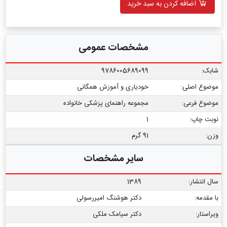
اضافه کردن به سبد خرید
مشخصات عمومی
شابک:
9786005689099
موضوع اصلی:
خودیاری و آموزش همگانی
موضوع فرعی:
مجموعه راهنمای پزشکی خانواده
نوبت چاپ:
1
وزن:
91 گرم
سایر مشخصات
سال انتشار:
1389
با مقدمه:
دکتر هوشنگ امیررسولی
ویراستار:
دکتر سیامک ملکی