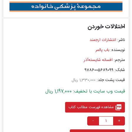
اختلالات خوردن
ناشر:
انتشارات ارجمند
نویسنده:
باب پالمر
مترجم:
افسانه شایسته‌آذر
شابک: 9786005689099
قیمت پشت جلد:
1,330,000 ریال
قیمت وب سایت با تخفیف: 1,197,000 ریال
picture_as_pdf
مشاهده فهرست مطالب کتاب
-
+