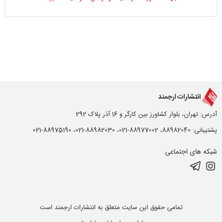
انتشارات ارجمند
آدرس: تهران، بلوار کشاورز بین کارگر و 16 آذر پلاک 292
پشتیبانی: 88982040، 88977002-021، 88982030-021، 88975190-021
شبکه های اجتماعی
تمامی حقوق این سایت متعلق به انتشارات ارجمند است