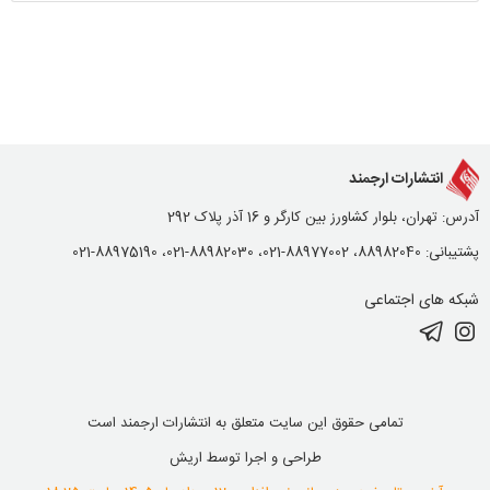
انتشارات ارجمند
آدرس: تهران، بلوار کشاورز بین کارگر و 16 آذر پلاک 292
پشتیبانی: 88982040، 88977002-021، 88982030-021، 88975190-021
شبکه های اجتماعی
تمامی حقوق این سایت متعلق به انتشارات ارجمند است
طراحی و اجرا توسط
اریش