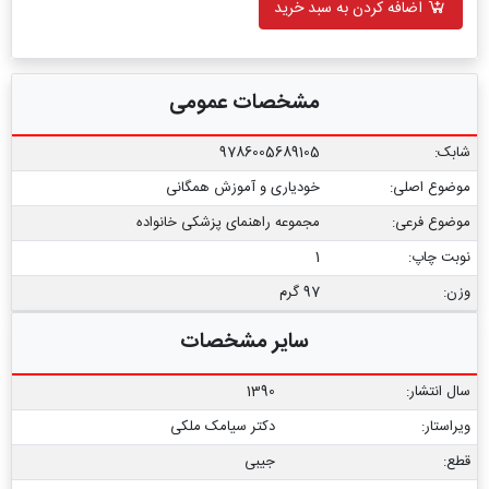
اضافه کردن به سبد خرید
مشخصات عمومی
شابک:
9786005689105
موضوع اصلی:
خودیاری و آموزش همگانی
موضوع فرعی:
مجموعه راهنمای پزشکی خانواده
نوبت چاپ:
1
وزن:
97 گرم
سایر مشخصات
سال انتشار:
1390
ویراستار:
دکتر سیامک ملکی
قطع:
جیبی