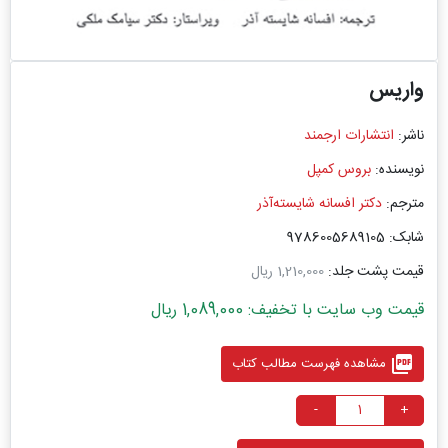
واریس
ناشر:
انتشارات ارجمند
نویسنده:
بروس کمپل
مترجم:
دکتر افسانه شایسته‌آذر
شابک: 9786005689105
قیمت پشت جلد:
1,210,000 ریال
قیمت وب سایت با تخفیف: 1,089,000 ریال
picture_as_pdf
مشاهده فهرست مطالب کتاب
-
+