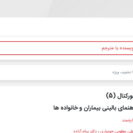
ا تخفیف ویژه
كتال (5)
نمای بالینی بیماران و خانواده ها
ارجمند
علی یعقوبی جویباری
،
دکتر پیام آزاده