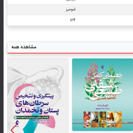
شومیز
124
مشاهده همه