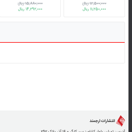
12,500,000 ریال
15,880,000 ریال
11,250,000 ریال
14,292,000 ریال
انتشارات ارجمند
آدرس: تهران، بلوار کشاورز بین کارگر و 16 آذر پلاک 292