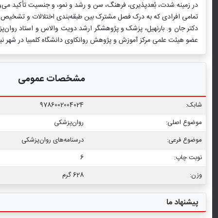
در زمینه شدت، بُعدپذیری، فرهنگ، سن و رشد و نمو، و جنسیت تأکید می‌ورزد
تمامی افرادی که به درک فصل مشترک بین طبقه‌بندی اختلالات و تشخیص بیماران علاقمند باشند، مطالعه ک
دکتر جان و. بارنهیل، پزشک و پژوهشگر ارشد دویت والاس و استاد روان‌‌
عضو هیئت علمی مرکز آموزش و پژوهش روانکاوی دانشگاه کلمبیا در شهر ن
مشخصات عمومی
شابک:
9786002004024
موضوع اصلی:
روان‌پزشکی
موضوع فرعی:
درسنامه‌‏های روان‏‌پزشکی
نوبت چاپ:
6
وزن:
628 گرم
پیشنهاد ما