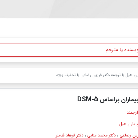
اران براساس DSM-5
ارجمند
. بارن هیل
زین رضاعی
،
دکتر محمد منایی
،
دکتر فرهاد شاملو