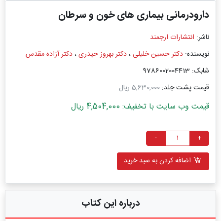
دارودرمانی بیماری های خون و سرطان
ناشر:
انتشارات ارجمند
نویسنده:
دکتر حسین خلیلی
،
دکتر بهروز حیدری
،
دکتر آزاده مقدس
شابک: 9786002004413
قیمت پشت جلد:
5,630,000 ریال
قیمت وب سایت با تخفیف: 4,504,000 ریال
-
+
اضافه کردن به سبد خرید
درباره این کتاب