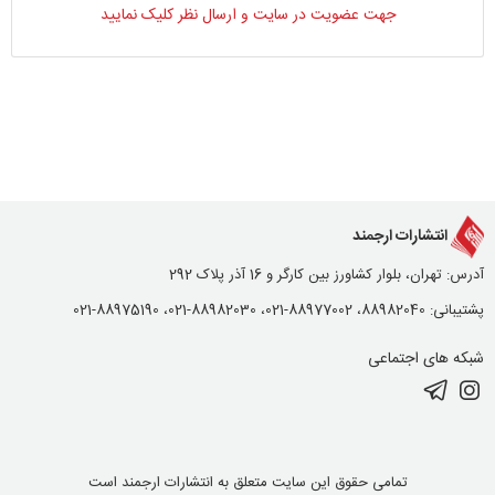
جهت عضویت در سایت و ارسال نظر کلیک نمایید
انتشارات ارجمند
آدرس: تهران، بلوار کشاورز بین کارگر و 16 آذر پلاک 292
پشتیبانی: 88982040، 88977002-021، 88982030-021، 88975190-021
شبکه های اجتماعی
تمامی حقوق این سایت متعلق به انتشارات ارجمند است