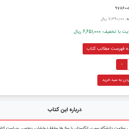
د:
7,390,000 ریال
خفیف: 6,651,000 ریال
 فهرست مطالب کتاب
-
دن به سبد خرید
درباره این کتاب
 سلامت دانشگاه سوری انگلستان با سال‌ها سابقۀ درخشان، پنجمین ویراست کتاب را