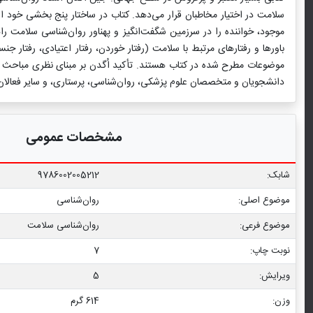
سلامت در اختیار مخاطبان قرار می‌دهد. کتاب در ساختار پنج‌ بخشی خود الگ
موجود، خواننده را در سرزمین شگفت‌انگیز و پهناور روان‌شناسی سلامت راه
باورها و رفتارهای مرتبط با سلامت (رفتار خوردن، رفتار اعتیادی، رفت
موضوعات مطرح شده در کتاب هستند. تأکید اُگدن بر مبنای نظری مباحث م
دانشجویان و متخصصان علوم پزشکی، روان‌شناسی، پرستاری، و سایر فعالان 
مشخصات عمومی
شابک:
9786002005212
موضوع اصلی:
روان‌شناسی
موضوع فرعی:
روان‏‌شناسی سلامت
نوبت چاپ:
7
ویرایش:
5
وزن:
614 گرم