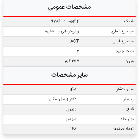
مشخصات عمومی
شابک:
9786002005144
موضوع اصلی:
روان‌درمانی و مشاوره
موضوع فرعی:
ACT
نوبت چاپ:
2
وزن:
257 گرم
سایر مشخصات
سال انتشار:
1401
زیرنظر:
دکتر زیندل سگال
قطع:
وزیری
نوع جلد:
شومیز
تعداد صفحه:
168