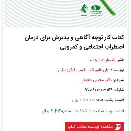
کتاب کار توجه آگاهی و پذیرش برای درمان
اضطراب اجتماعی و کمرویی
ناشر:
انتشارات ارجمند
نویسنده:
ژان فلمینگ
،
نانسی کوکووسکی
مترجم:
دکتر مجتبی طغیانی
شابک: 9786002005144
قیمت پشت جلد:
2,700,000 ریال
قیمت وب سایت با تخفیف: 2,430,000 ریال
picture_as_pdf
مشاهده فهرست مطالب کتاب