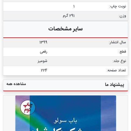
نوبت چاپ:
1
وزن:
291 گرم
سایر مشخصات
سال انتشار:
1399
قطع:
رقعی
نوع جلد:
شومیز
تعداد صفحه:
224
مشاهده همه
پیشنهاد ما