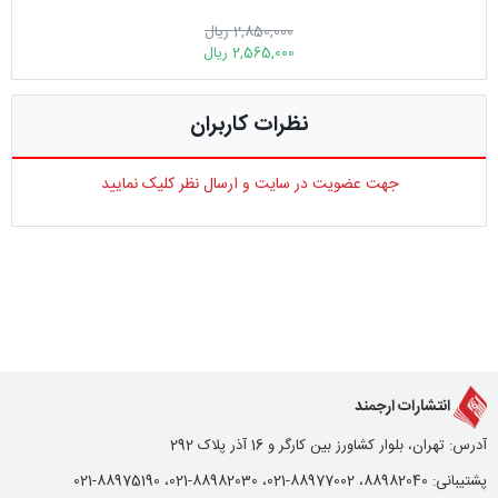
2,850,000 ریال
2,565,000 ریال
نظرات کاربران
جهت عضویت در سایت و ارسال نظر کلیک نمایید
انتشارات ارجمند
آدرس: تهران، بلوار کشاورز بین کارگر و 16 آذر پلاک 292
پشتیبانی: 88982040، 88977002-021، 88982030-021، 88975190-021