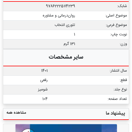
شابک:
9786222574239
موضوع اصلی:
روان‌درمانی و مشاوره
موضوع فرعی:
تئوری انتخاب
نوبت چاپ:
1
وزن:
131 گرم
سایر مشخصات
سال انتشار:
1401
قطع:
رقعی
نوع جلد:
شومیز
تعداد صفحه:
104
مشاهده همه
پیشنهاد ما