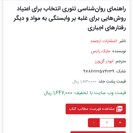
راهنمای روان‌شناسی تئوری انتخاب برای اعتیاد
روش‌هایی برای غلبه بر وابستگی به مواد و دیگر
رفتارهای اجباری
ناشر:
انتشارات ارجمند
نویسنده:
مایک رایس
مترجم:
ابوذر گل‌ورز
شابک: 9786222574239
قیمت پشت جلد:
1,830,000 ریال
قیمت وب سایت با تخفیف: 1,647,000 ریال
picture_as_pdf
مشاهده فهرست مطالب کتاب
-
+