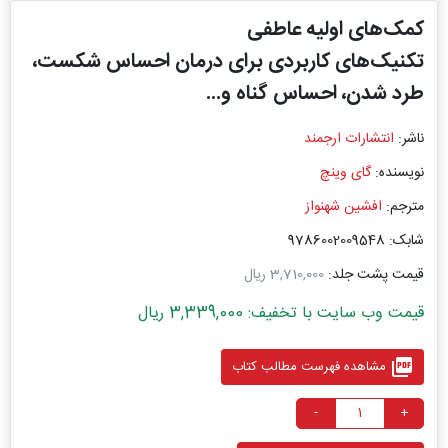
کمک‌های اولیه عاطفی
تکنیک‌های کاربردی برای درمان احساس شکست،
طرد شدن، احساس گناه و...
ناشر:
انتشارات ارجمند
نویسنده:
گای وینچ
مترجم:
افشین شهنواز
شابک: 9786002009548
قیمت پشت جلد:
3,710,000 ریال
قیمت وب سایت با تخفیف: 3,339,000 ریال
picture_as_pdf
مشاهده فهرست مطالب کتاب
-
+