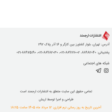
انتشارات ارجمند
آدرس: تهران، بلوار کشاورز بین کارگر و 16 آذر پلاک 292
پشتیبانی: 88982040، 88977002-021، 88982030-021، 88975190-021
شبکه های اجتماعی
تمامی حقوق این سایت متعلق به انتشارات ارجمند است
طراحی و اجرا توسط
اریش
آخرین تاریخ به روز رسانی نرم افزاری: 12 مرداد ماه 1405 ساعت 18:25