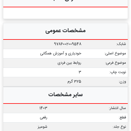
مشخصات عمومی
شابک:
9786002009548
موضوع اصلی:
خودیاری و آموزش همگانی
موضوع فرعی:
روابط بین فردی
نوبت چاپ:
3
وزن:
325 گرم
سایر مشخصات
سال انتشار:
1403
قطع:
رقعی
نوع جلد:
شومیز