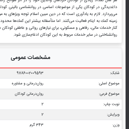
هر سال تعداد زیادی از كودكان خردسال والدین خود را در اثر سوانح رانن
داغدیدگی در كودكان یكی از موضوعات اساسی در روان‏شناسی بالینی كودك ا
می‌پردازد. لازم به یادآوری است كه در دین مبین اسلام توجه ویژه‏ای به
زمینه كمك به ایتام فعالیت می‌كنند. اما متأسفانه بیشتر این كمك‌ها مح
كنار خدمات مالی، رفاهی و مسكونی، برای نیازهای روانی و عاطفی كودكان دا
روان‏شناختی در سایر خدمات مربوط به این كودكان ادغام‌سازی شود.
مشخصات عمومی
شابک:
9786002009593
موضوع اصلی:
روان‌درمانی و مشاوره
موضوع فرعی:
روان‏‌درمانی کودکان
نوبت چاپ:
2
ویرایش:
2
وزن:
343 گرم