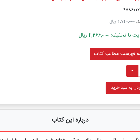
د:
4,740,000 ریال
خفیف: 4,266,000 ریال
 فهرست مطالب کتاب
-
دن به سبد خرید
درباره این کتاب