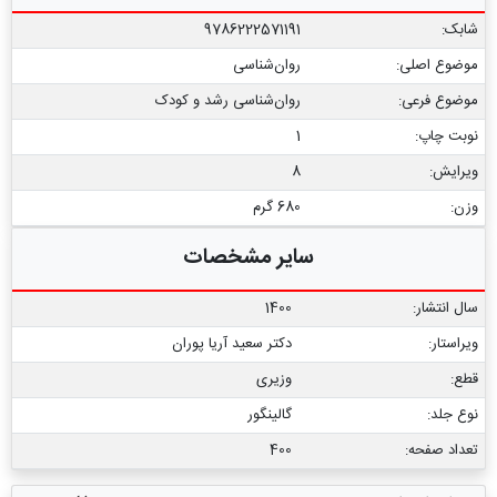
شابک:
9786222571191
موضوع اصلی:
روان‌شناسی
موضوع فرعی:
روان‏‌شناسی رشد و کودک
نوبت چاپ:
1
ویرایش:
8
وزن:
680 گرم
سایر مشخصات
سال انتشار:
1400
ویراستار:
دکتر سعید آریا پوران
قطع:
وزیری
نوع جلد:
گالینگور
تعداد صفحه:
400