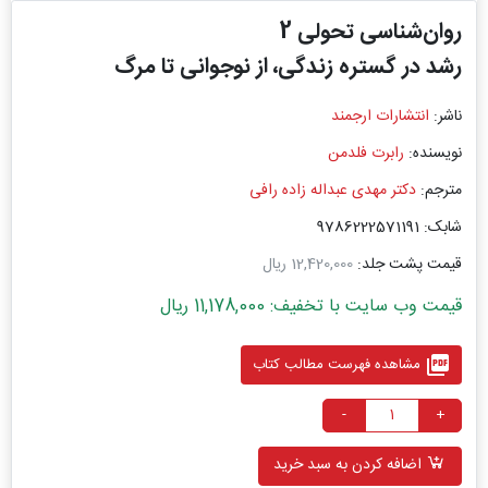
روان‌شناسی تحولی 2
رشد در گستره زندگی، از نوجوانی تا مرگ
ناشر:
انتشارات ارجمند
نویسنده:
رابرت فلدمن
مترجم:
دکتر مهدی عبداله زاده رافی
شابک: 9786222571191
قیمت پشت جلد:
12,420,000 ریال
قیمت وب سایت با تخفیف: 11,178,000 ریال
picture_as_pdf
مشاهده فهرست مطالب کتاب
-
+
اضافه کردن به سبد خرید