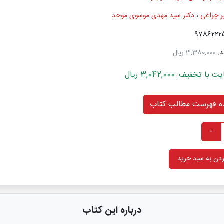
یر چراغی
،
دکتر سید مهدی موسوی موحد
د:
3,380,000 ریال
خفیف: 3,042,000 ریال
 فهرست مطالب کتاب
-
دن به سبد خرید
درباره این کتاب