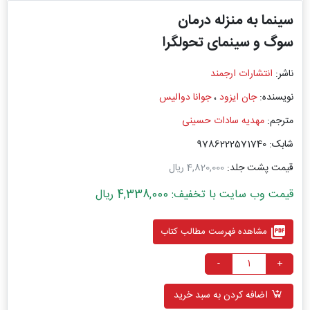
سینما به منزله درمان
سوگ و سینمای تحولگرا
ناشر:
انتشارات ارجمند
نویسنده:
جان ایزود
،
جوانا دوالیس
مترجم:
مهدیه سادات حسینی
شابک: 9786222571740
قیمت پشت جلد:
4,820,000 ریال
قیمت وب سایت با تخفیف: 4,338,000 ریال
picture_as_pdf
مشاهده فهرست مطالب کتاب
-
+
اضافه کردن به سبد خرید