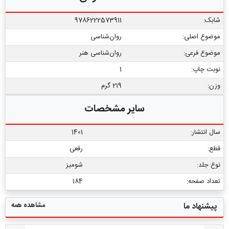
شابک:
9786222573911
موضوع اصلی:
روان‌شناسی
موضوع فرعی:
روان‏‌شناسی هنر
نوبت چاپ:
1
وزن:
219 گرم
سایر مشخصات
سال انتشار:
1401
قطع:
رقعی
نوع جلد:
شومیز
تعداد صفحه:
184
مشاهده همه
پیشنهاد ما