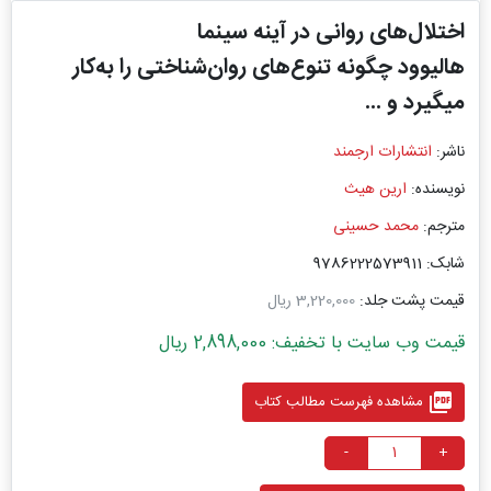
اختلال‌های روانی در آینه سینما
هالیوود چگونه تنوع‌های روان‌شناختی را به‌کار
میگیرد و ...
ناشر:
انتشارات ارجمند
نویسنده:
ارین هیث
مترجم:
محمد حسینی
شابک: 9786222573911
قیمت پشت جلد:
3,220,000 ریال
قیمت وب سایت با تخفیف: 2,898,000 ریال
picture_as_pdf
مشاهده فهرست مطالب کتاب
-
+