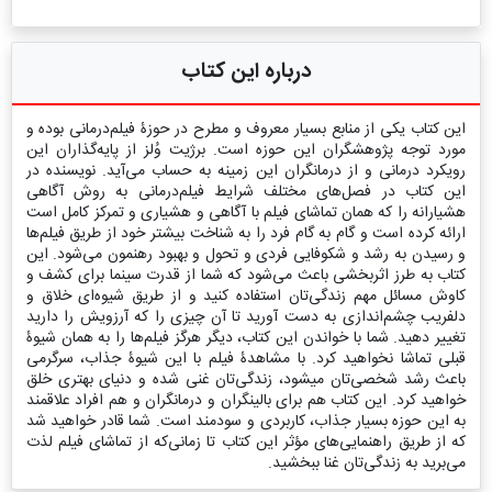
درباره این کتاب
این کتاب یکی از منابع بسیار معروف و مطرح در حوزۀ فیلم‌درمانی بوده و
مورد توجه پژوهشگران این حوزه است. برژیت وُلز از پایه‌گذاران این
رویکرد درمانی و از درمانگران این زمینه به حساب می‌آید. نویسنده در
این کتاب در فصل‌های مختلف شرایط فیلم‌درمانی به روش آگاهی
هشیارانه را که همان تماشای فیلم با آگاهی و هشیاری و تمرکز کامل است
ارائه کرده است و گام به گام فرد را به شناخت بیشتر خود از طریق فیلم‌ها
و رسیدن به رشد و شکوفایی فردی و تحول و بهبود رهنمون می‌شود. این
کتاب به طرز اثربخشی باعث می‌شود که شما از قدرت سینما برای کشف و
کاوش مسائل مهم زندگی‌تان استفاده کنید و از طریق شیوه‌ای خلاق و
دلفریب چشم‌اندازی به دست آورید تا آن چیزی را که آرزویش را دارید
تغییر دهید. شما با خواندن این کتاب، دیگر هرگز فیلم‌ها را به همان شیوۀ
قبلی تماشا نخواهید کرد. با مشاهدۀ فیلم با این شیوۀ جذاب، سرگرمی
باعث رشد شخصی‌تان میشود، زندگی‌تان غنی شده و دنیای بهتری خلق
خواهید کرد. این کتاب هم برای بالینگران و درمانگران و هم افراد علاقمند
به این حوزه بسیار جذاب، کاربردی و سودمند است. شما قادر خواهید شد
که از طریق راهنمایی‌های مؤثر این کتاب تا زمانی‌که از تماشای فیلم لذت
می‌برید به زندگی‌تان غنا ببخشید.