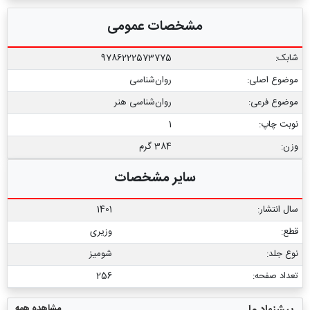
مشخصات عمومی
شابک:
9786222573775
موضوع اصلی:
روان‌شناسی
موضوع فرعی:
روان‏‌شناسی هنر
نوبت چاپ:
1
وزن:
384 گرم
سایر مشخصات
سال انتشار:
1401
قطع:
وزیری
نوع جلد:
شومیز
تعداد صفحه:
256
مشاهده همه