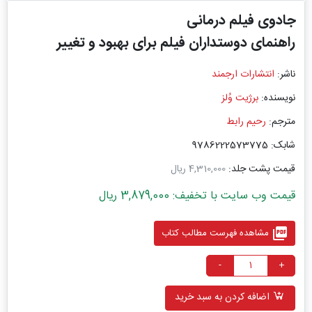
جادوی فیلم درمانی
راهنمای دوستداران فیلم برای بهبود و تغییر
ناشر:
انتشارات ارجمند
نویسنده:
برژیت وُلز
مترجم:
رحیم رابط
شابک: 9786222573775
قیمت پشت جلد:
4,310,000 ریال
قیمت وب سایت با تخفیف: 3,879,000 ریال
picture_as_pdf
مشاهده فهرست مطالب کتاب
-
+
اضافه کردن به سبد خرید