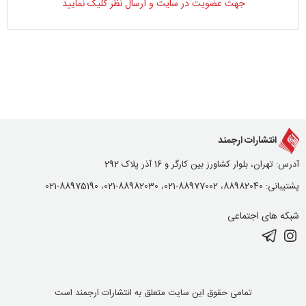
جهت عضویت در سایت و ارسال نظر کلیک نمایید
انتشارات ارجمند
آدرس: تهران، بلوار کشاورز بین کارگر و 16 آذر پلاک 292
پشتیبانی: 88982040، 88977002-021، 88982030-021، 88975190-021
شبکه های اجتماعی
تمامی حقوق این سایت متعلق به انتشارات ارجمند است