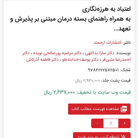
اعتیاد به هرزه‌نگاری
به همراه راهنمای بسته درمان مبتنی بر پذیرش و
تعهد...
ناشر:
انتشارات ارجمند
نویسنده:
دکتر سارا یداللهی
،
دکتر مرضیه پورصالحی نویده
،
دکتر
احمدرضا متین‌فر
،
دکتر یوسف خدابنده‌لو
،
دکتر فاطمه آذرتاش
شابک: 9786222572501
قیمت پشت جلد:
2,930,000 ریال
قیمت وب سایت با تخفیف: 2,637,000 ریال
picture_as_pdf
مشاهده فهرست مطالب کتاب
-
+
اضافه کردن به سبد خرید