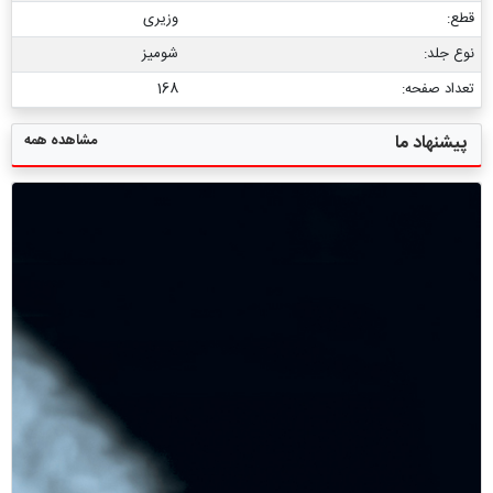
قطع:
وزیری
نوع جلد:
شومیز
تعداد صفحه:
168
مشاهده همه
پیشنهاد ما