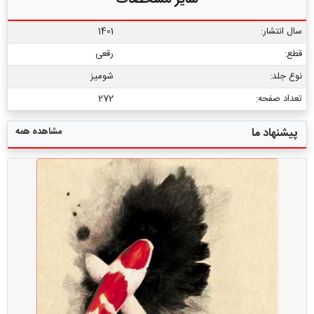
سال انتشار:
1401
قطع:
رقعی
نوع جلد:
شومیز
تعداد صفحه:
272
مشاهده همه
پیشنهاد ما