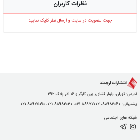
نظرات کاربران
جهت عضویت در سایت و ارسال نظر کلیک نمایید
انتشارات ارجمند
آدرس: تهران، بلوار کشاورز بین کارگر و 16 آذر پلاک 292
پشتیبانی: 88982040، 88977002-021، 88982030-021، 88975190-021
شبکه های اجتماعی