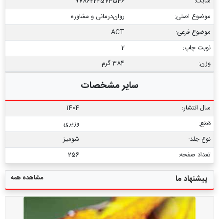
شابک:
9786222573546
موضوع اصلی:
روان‌درمانی و مشاوره
موضوع فرعی:
ACT
نوبت چاپ:
2
وزن:
384 گرم
سایر مشخصات
سال انتشار:
1404
قطع:
وزیری
نوع جلد:
شومیز
تعداد صفحه:
256
مشاهده همه
پیشنهاد ما