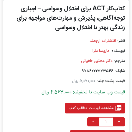
کتاب‌کار ‏ACT‏ برای اختلال ‏وسواسی – اجباری
توجه‌آگاهی، پذیرش و مهارت‌های مواجهه برای
زندگی ‏بهتر با اختلال وسواسی
ناشر:
انتشارات ارجمند
نویسنده:
ماریسا مازا
مترجم:
دکتر مجتبی طغیانی
شابک: 9786222573546
قیمت پشت جلد:
5,070,000 ریال
قیمت وب سایت با تخفیف: 4,563,000 ریال
picture_as_pdf
مشاهده فهرست مطالب کتاب
-
+