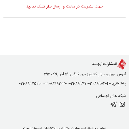
جهت عضویت در سایت و ارسال نظر کلیک نمایید
انتشارات ارجمند
آدرس: تهران، بلوار کشاورز بین کارگر و 16 آذر پلاک 292
پشتیبانی: 88982040، 88977002-021، 88982030-021، 88975190-021
شبکه های اجتماعی
تمامی حقوق این سایت متعلق به انتشارات ارجمند است