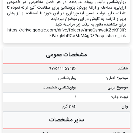
روان‌شناسی بالینی پیوند می‌دهد در هر فصل مفاهیمی در خصوص
ارزیابی، مداخله و ارائۀ رویکرد پژوهشی برای مطالعات آتی ارائه نموده تا
علاقه‌مندان بتوانند ضمن ایده‌پردازی در این حوزه با استفاده از ابزارهای
بروز و کارآمد به کاوش در این موضوع بپردازند.
برای مشاهده منابع به لینک زیر مراجعه کنید
https://drive.google.com/drive/folders/1mgGshwgKZcK4DlR
k4JxgMhRC88bM5gD6?usp=share_link
مشخصات عمومی
شابک:
9786222574116
موضوع اصلی:
روان‌شناسی
موضوع فرعی:
روان‌شناسی شخصیت
نوبت چاپ:
1
وزن:
384 گرم
سایر مشخصات