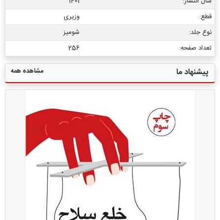
سال انتشار:
1401
قطع:
وزیری
نوع جلد:
شومیز
تعداد صفحه:
256
مشاهده همه
پیشنهاد ما